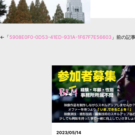
←「
5908E0F0-0D53-41ED-931A-1F67F7E56603
」前の記
2023/05/14