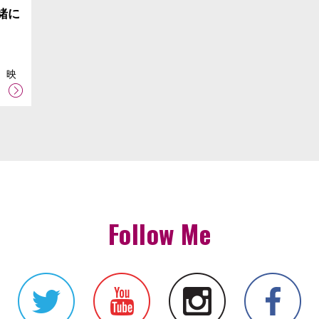
緒に
 映
Follow Me