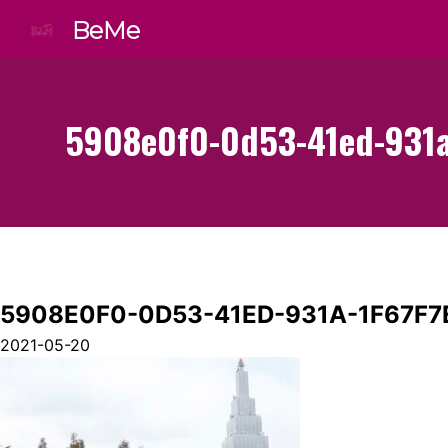
BeMe
5908e0f0-0d53-41ed-931a
5908E0F0-0D53-41ED-931A-1F67F7
2021-05-20