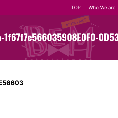
TOP
Who We are
-1f67f7e56603
5908E0F0-0D53
E56603