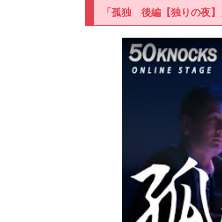
「孤独 後編【独りの夜】