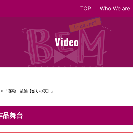
TOP
Who We are
Video
>
「孤独 後編【独りの夜】」
作品舞台