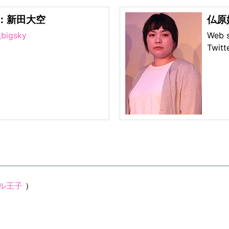
役：新田大空
仏原
bigsky
Web 
Twit
ル王子
）