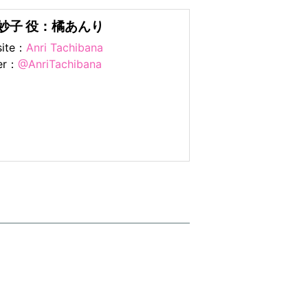
妙子 役：橘あんり
site：
Anri Tachibana
ter：
@AnriTachibana