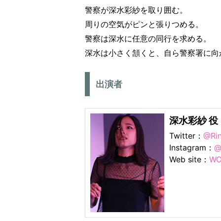
警察が深水彩紗を取り囲む。
周りの空気がピンと張りつめる。
警察は深水に任意の同行を求める。
深水は小さく頷くと、自ら警察署に向
出演者
深水彩紗 
Twitter：
@Rin
Instagram：
@
Web site：
WO