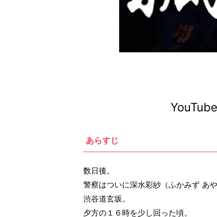
YouT
あらすじ
数日後。
警察はついに深水彩紗（ふかみず あ
渋谷道玄坂。
夕方の１６時を少し回った頃。