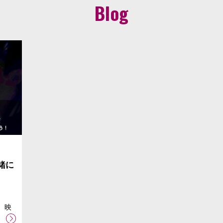
Blog
緒に
 映