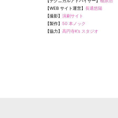
【テクニカルアドバイザー】
棚原治
【WEB サイト運営】
長通悠陽
【撮影】
演劇サイト
【製作】
50 本ノック
【協力】
高円寺K’s スタジオ