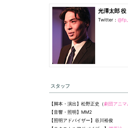
光澤太郎 
Twitter：
@fp_
スタッフ
【脚本・演出】松野正史（
劇団アニマ
【音響・照明】MM2
【照明アドバイザー】谷川裕俊