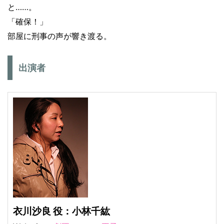
と……。
「確保！」
部屋に刑事の声が響き渡る。
出演者
衣川沙良 役：小林千紘