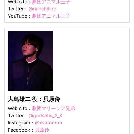
Web site：
劇団アニマル王子
Twitter：
@rainchihiro
YouTube：
劇団アニマル王子
大島雄二 役：貝原伶
Web site：
劇団マリーシア兄弟
Twitter：
@godsatis_S_K
Instagram：
@xsatomon
Facebook：
貝原伶