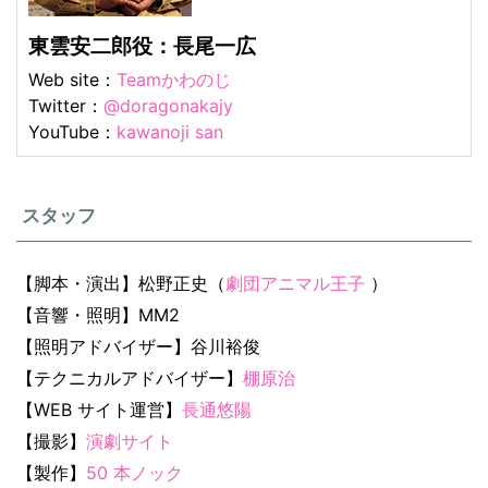
東雲安二郎役：長尾一広
Web site：
Teamかわのじ
Twitter：
@doragonakajy
YouTube：
kawanoji san
スタッフ
【脚本・演出】松野正史（
劇団アニマル王子
）
【音響・照明】MM2
【照明アドバイザー】谷川裕俊
【テクニカルアドバイザー】
棚原治
【WEB サイト運営】
長通悠陽
【撮影】
演劇サイト
【製作】
50 本ノック