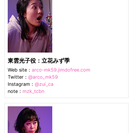
東雲光子役：立花みず季
Web site：
arco-mk59.jimdofree.com
Twitter：
@arco_mk59
Instagram：
@zui_ca
note：
mzk_tcbn