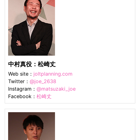
中村真役：松崎丈
Web site：
joltplanning.com
Twitter：
@joe_2638
Instagram：
@matsuzaki_joe
Facebook：
松崎丈