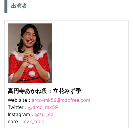
出演者
高円寺あかね役：立花みず季
Web site：
arco-mk59.jimdofree.com
Twitter：
@arco_mk59
Instagram：
@zui_ca
note：
mzk_tcbn