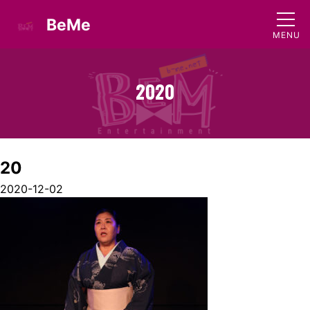
BeMe
20
20
20
2020-12-02