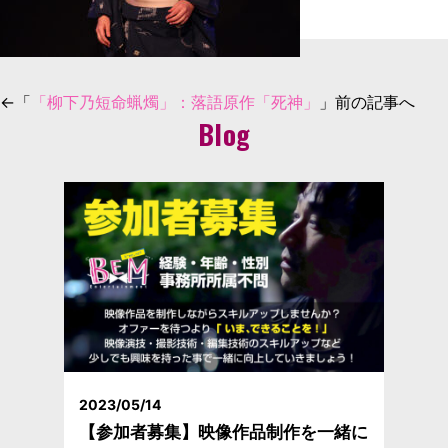
←「
「柳下乃短命蝋燭」：落語原作「死神」
」前の記事へ
Blog
2023/05/14
【参加者募集】映像作品制作を一緒に