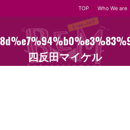
TOP
Who We are
%8d%e7%94%b0%e3%83%
四反田マイケル