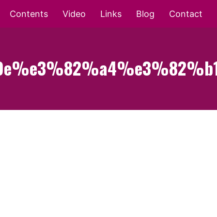
Contents
Video
Links
Blog
Contact
9e%e3%82%a4%e3%82%b