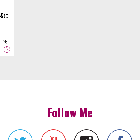
緒に
 映
Follow Me