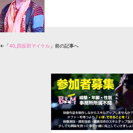
←「
40_四反田マイケル
」前の記事へ