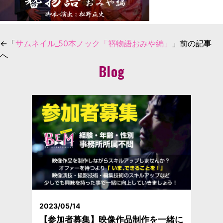
←「
サムネイル_50本ノック「簪物語おみや編」
」前の記事
へ
Blog
2023/05/14
【参加者募集】映像作品制作を一緒に