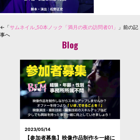
←「
サムネイル_50本ノック「満月の夜の訪問者01」
」前の記
事へ
Blog
2023/05/14
【参加者募集】映像作品制作を一緒に