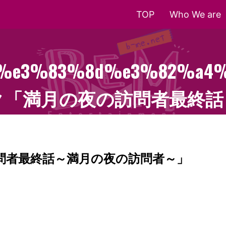
TOP
Who We are
%e3%83%8d%e3%82%a4%
ック「満月の夜の訪問者最終
問者最終話～満月の夜の訪問者～」