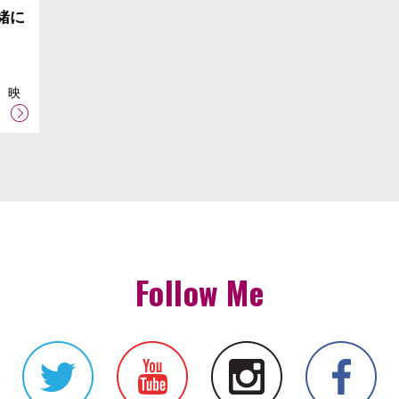
緒に
 映
Follow Me