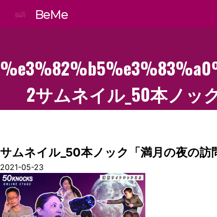
BeMe
%e3%82%b5%e3%83%a0
2
サムネイル_50本ノ
サムネイル_50本ノック「満月の夜の訪
2021-05-23