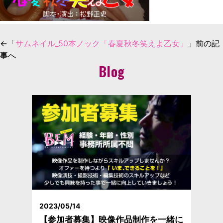
←「
サムネイル_50本ノック「春夏秋冬笑えよ乙女」
」前の記
事へ
Blog
2023/05/14
【参加者募集】映像作品制作を一緒に